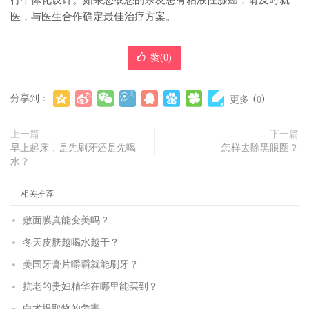
行个体化设计。如果您或您的亲友患有粘液性腺癌，请及时就
医，与医生合作确定最佳治疗方案。
赞(
0
)
分享到：
(
)
更多
0
上一篇
下一篇
早上起床，是先刷牙还是先喝
怎样去除黑眼圈？
水？
相关推荐
敷面膜真能变美吗？
冬天皮肤越喝水越干？
美国牙膏片嚼嚼就能刷牙？
抗老的贵妇精华在哪里能买到？
白术提取物的危害