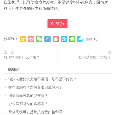
日常护理，以预防痘痘的发生。不要过度担心或焦虑，因为这
样会产生更多的压力和负面情绪。
赞(
0
)
分享到：
(
)
更多
0
上一篇
下一篇
玫瑰精油有什么作用？
如何消除痘印痘坑？
相关推荐
泡沫洗面奶洗完脸不滑溜，是不是不好的？
哪个眼霜牌子对保养眼部最好用？
用美白面膜真的能变白？
办公室都是女的啥感觉？
乘坐高铁可以携带抗老贵妇精华吗？