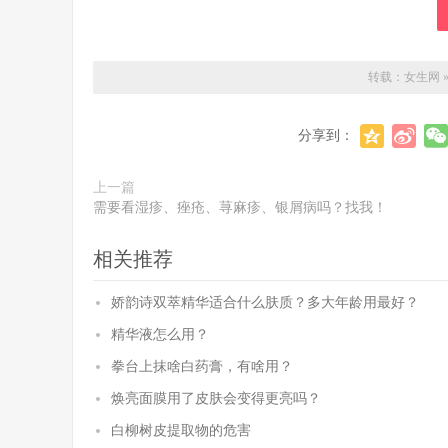
转载：
女生网
分享到：
上一篇
需要看湿疹、痤疮、荨麻疹、银屑病吗？找我！
相关推荐
娇韵诗双萃精华适合什么肤质？多大年龄用最好？
精华液怎么用？
拳台上抹啥白药膏，有啥用？
焕亮面膜用了皮肤会变得更亮吗？
白柳树皮提取物的危害