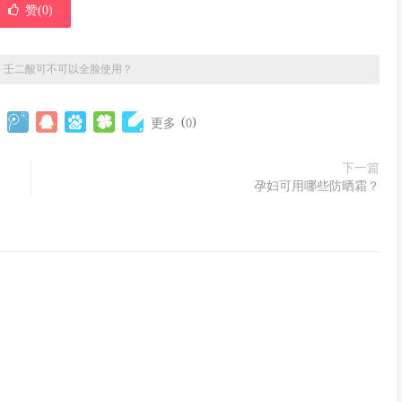
赞(
0
)
»
壬二酸可不可以全脸使用？
(
)
更多
0
下一篇
孕妇可用哪些防晒霜？