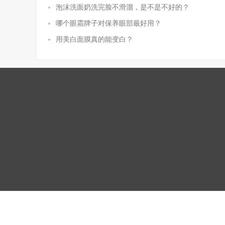
泡沫洗面奶洗完脸不滑溜，是不是不好的？
哪个眼霜牌子对保养眼部最好用？
用美白面膜真的能变白？