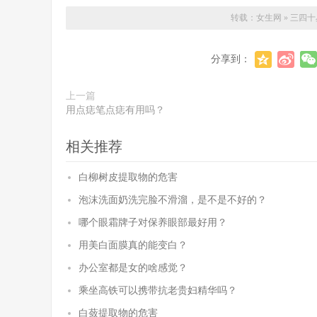
转载：
女生网
»
三四十
分享到：
上一篇
用点痣笔点痣有用吗？
相关推荐
白柳树皮提取物的危害
泡沫洗面奶洗完脸不滑溜，是不是不好的？
哪个眼霜牌子对保养眼部最好用？
用美白面膜真的能变白？
办公室都是女的啥感觉？
乘坐高铁可以携带抗老贵妇精华吗？
白蔹提取物的危害