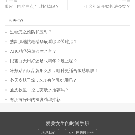
上一篇
下一篇
眼皮上的小白点可以挤掉吗？
什么年龄开始长法令纹？
相关推荐
过敏怎么预防和应对？
熟龄肌选抗老精华该看哪些关键点？
AHC精华液怎么生产的？
眼霜白天用好还是眼精华？晚上呢？
冷敷贴面膜品牌那么多，哪种更适合敏感肌肤？
冬天皮肤干燥，NFF身体乳好用吗？
油皮救星，控油爽肤水推荐吗？
有没有好用的祛斑精华推荐
爱美女生的时尚手册
联系我们
女生护肤排行榜