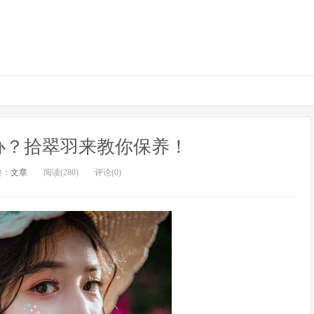
办？拾翠羽来教你保养！
类：
文章
阅读(280)
评论(0)