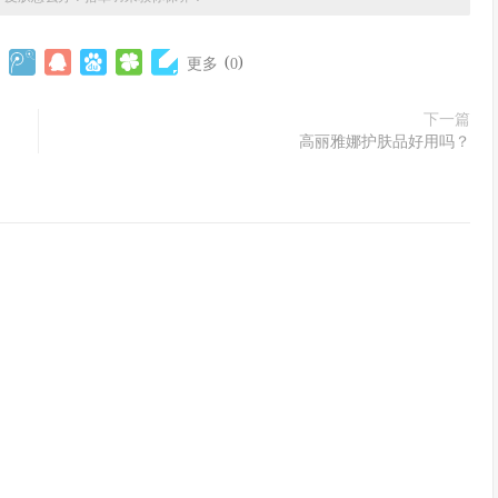
(
)
更多
0
下一篇
高丽雅娜护肤品好用吗？