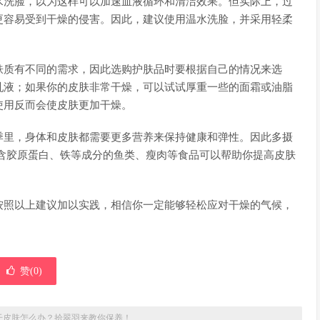
水洗脸，以为这样可以加速血液循环和清洁效果。但实际上，过
更容易受到干燥的侵害。因此，建议使用温水洗脸，并采用轻柔
肤质有不同的需求，因此选购护肤品时要根据自己的情况来选
乳液；如果你的皮肤非常干燥，可以试试厚重一些的面霜或油脂
使用反而会使皮肤更加干燥。
季里，身体和皮肤都需要更多营养来保持健康和弹性。因此多摄
含胶原蛋白、铁等成分的鱼类、瘦肉等食品可以帮助你提高皮肤
按照以上建议加以实践，相信你一定能够轻松应对干燥的气候，
赞(
0
)
干皮肤怎么办？拾翠羽来教你保养！