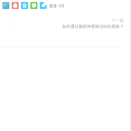
(
)
更多
0
下一篇
如何通过脸部伸展操法轻松瘦脸？