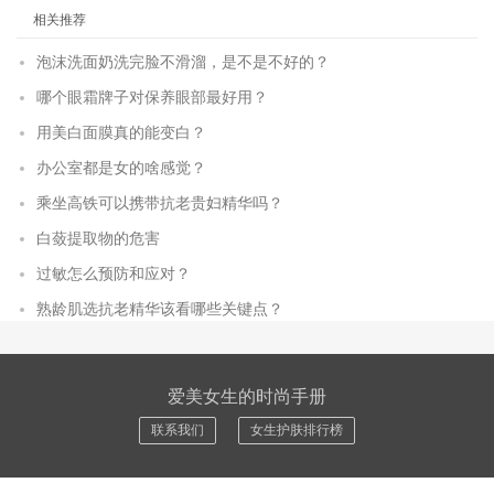
相关推荐
泡沫洗面奶洗完脸不滑溜，是不是不好的？
哪个眼霜牌子对保养眼部最好用？
用美白面膜真的能变白？
办公室都是女的啥感觉？
乘坐高铁可以携带抗老贵妇精华吗？
白蔹提取物的危害
过敏怎么预防和应对？
熟龄肌选抗老精华该看哪些关键点？
爱美女生的时尚手册
联系我们
女生护肤排行榜