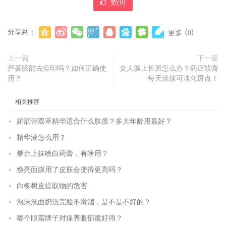
赞(
0
)
分享到：
(
)
更多
0
上一篇
下一篇
芦荟胶能去痘印吗？如何正确使
女人脸上长斑怎么办？药店软膏
用？
每天涂抹可淡化斑点！
相关推荐
娇韵诗双萃精华适合什么肤质？多大年龄用最好？
精华液怎么用？
拳台上抹啥白药膏，有啥用？
焕亮面膜用了皮肤会变得更亮吗？
白柳树皮提取物的危害
泡沫洗面奶洗完脸不滑溜，是不是不好的？
哪个眼霜牌子对保养眼部最好用？