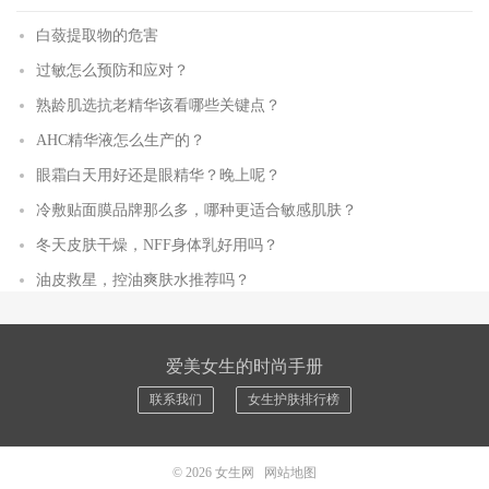
白蔹提取物的危害
过敏怎么预防和应对？
熟龄肌选抗老精华该看哪些关键点？
AHC精华液怎么生产的？
眼霜白天用好还是眼精华？晚上呢？
冷敷贴面膜品牌那么多，哪种更适合敏感肌肤？
冬天皮肤干燥，NFF身体乳好用吗？
油皮救星，控油爽肤水推荐吗？
爱美女生的时尚手册
联系我们
女生护肤排行榜
© 2026
女生网
网站地图