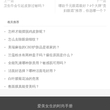
上一篇
下一篇
卫生巾会引起皮肤过敏吗？
哪款千元眼霜最好？4个大牌“贵
妇眼霜”推荐，你选哪一个？
相关推荐
怎样才能摆脱鸡皮肤呢？
怎么去除眼袋细纹？
美瑞麻妆的CBD护肤品是谁家的？
兰蔻粉水有两种盖子吗？爆痘原因是什么？
全能乳液哪种肤质用？敏感肌可用吗？
洁面好选择？哪种洁面皂好用？
白叶腊菊花油的危害
敷面膜真能变美吗？
爱美女生的时尚手册