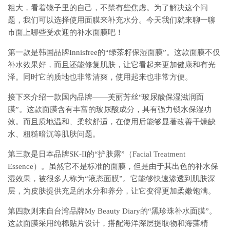
粗大，看着镜子里的自己，不禁有些焦虑。为了解决这个问
题，我们可以选择使用面膜来补充水分。今天我们就来聊一聊
市面上哪些受欢迎的补水面膜吧！
第一款是韩国品牌Innisfree的“绿茶籽保湿面膜”。这款面膜不仅
补水效果好，而且还能修复肌肤，让它看起来更加健康和有光
泽。同时它的质地也非常清爽，使用起来也非常方便。
接下来介绍一款国内品牌——芙丽芳丝“玻尿酸保湿滋润面
膜”。这款面膜含有丰富的玻尿酸成分，具有强力锁水保湿功
效。而且质地温和、柔软舒适，在使用后能够显著改善干燥缺
水、粗糙暗沉等肌肤问题。
第三款是日本品牌SK-II的“护肤露”（Facial Treatment
Essence）。虽然它不是标准的面膜，但是由于其出色的补水保
湿效果，被很多人称为“液态面膜”。它能够快速渗透到肌肤深
层，为皮肤提供充足的水分和养分，让它变得更加柔嫩饱满。
第四款则来自台湾品牌My Beauty Diary的“黑珍珠补水面膜”。
这款面膜采用纯棉贴片设计，搭配海洋深层提取物和海藻精