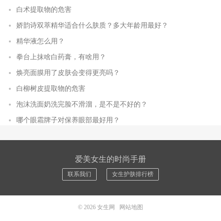
白术提取物的危害
娇韵诗双萃精华适合什么肤质？多大年龄用最好？
精华液怎么用？
拳台上抹啥白药膏，有啥用？
焕亮面膜用了皮肤会变得更亮吗？
白柳树皮提取物的危害
泡沫洗面奶洗完脸不滑溜，是不是不好的？
哪个眼霜牌子对保养眼部最好用？
爱美女生的时尚手册
联系我们
女生护肤排行榜
© 2026
女生网
网站地图