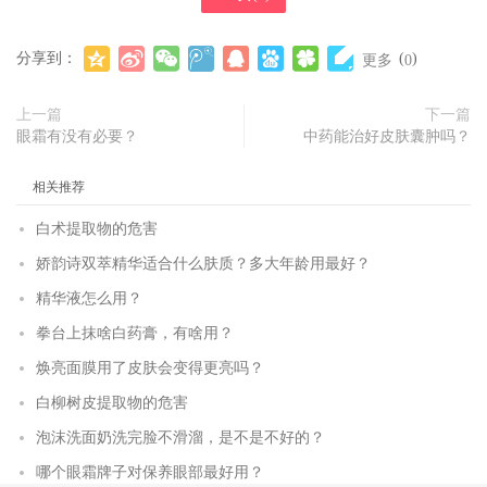
分享到：
(
)
更多
0
上一篇
下一篇
眼霜有没有必要？
中药能治好皮肤囊肿吗？
相关推荐
白术提取物的危害
娇韵诗双萃精华适合什么肤质？多大年龄用最好？
精华液怎么用？
拳台上抹啥白药膏，有啥用？
焕亮面膜用了皮肤会变得更亮吗？
白柳树皮提取物的危害
泡沫洗面奶洗完脸不滑溜，是不是不好的？
哪个眼霜牌子对保养眼部最好用？