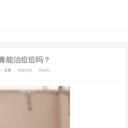
膏能治痘痘吗？
类：
文章
阅读(269)
评论(0)