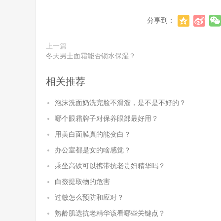
分享到：
上一篇
冬天男士面霜能否锁水保湿？
相关推荐
泡沫洗面奶洗完脸不滑溜，是不是不好的？
哪个眼霜牌子对保养眼部最好用？
用美白面膜真的能变白？
办公室都是女的啥感觉？
乘坐高铁可以携带抗老贵妇精华吗？
白蔹提取物的危害
过敏怎么预防和应对？
熟龄肌选抗老精华该看哪些关键点？