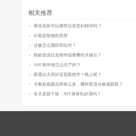
相关推荐
乘坐高铁可以携带抗老贵妇精华吗？
白蔹提取物的危害
过敏怎么预防和应对？
熟龄肌选抗老精华该看哪些关键点？
AHC精华液怎么生产的？
眼霜白天用好还是眼精华？晚上呢？
冷敷贴面膜品牌那么多，哪种更适合敏感肌肤？
冬天皮肤干燥，NFF身体乳好用吗？