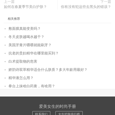
上一篇
下一篇
如何在春夏季节美白护肤？
你有没有犯这些去黑头的错误？
相关推荐
敷面膜真能变美吗？
冬天皮肤越喝水越干？
美国牙膏片嚼嚼就能刷牙？
抗老的贵妇精华在哪里能买到？
白术提取物的危害
娇韵诗双萃精华适合什么肤质？多大年龄用最好？
精华液怎么用？
拳台上抹啥白药膏，有啥用？
爱美女生的时尚手册
联系我们
女生护肤排行榜