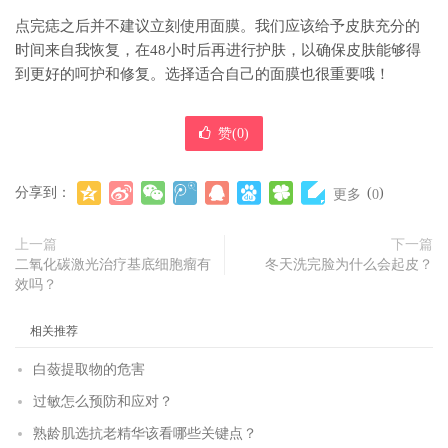
点完痣之后并不建议立刻使用面膜。我们应该给予皮肤充分的
时间来自我恢复，在48小时后再进行护肤，以确保皮肤能够得
到更好的呵护和修复。选择适合自己的面膜也很重要哦！
赞(
0
)
分享到：
(
)
更多
0
上一篇
下一篇
二氧化碳激光治疗基底细胞瘤有
冬天洗完脸为什么会起皮？
效吗？
相关推荐
白蔹提取物的危害
过敏怎么预防和应对？
熟龄肌选抗老精华该看哪些关键点？