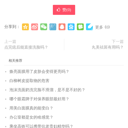
赞(
0
)
分享到：
(
)
更多
0
上一篇
下一篇
点完痣后能直接洗脸吗？
丸美祛斑有用吗？
相关推荐
焕亮面膜用了皮肤会变得更亮吗？
白柳树皮提取物的危害
泡沫洗面奶洗完脸不滑溜，是不是不好的？
哪个眼霜牌子对保养眼部最好用？
用美白面膜真的能变白？
办公室都是女的啥感觉？
乘坐高铁可以携带抗老贵妇精华吗？