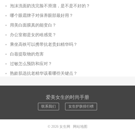
泡沫洗面奶洗完脸不滑溜，是不是不好的？
哪个眼霜牌子对保养眼部最好用？
用美白面膜真的能变白？
办公室都是女的啥感觉？
乘坐高铁可以携带抗老贵妇精华吗？
白蔹提取物的危害
过敏怎么预防和应对？
熟龄肌选抗老精华该看哪些关键点？
爱美女生的时尚手册
联系我们
女生护肤排行榜
© 2026
女生网
网站地图