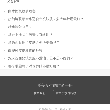
相关推荐
白术提取物的危害
娇韵诗双萃精华适合什么肤质？多大年龄用最好？
精华液怎么用？
拳台上抹啥白药膏，有啥用？
焕亮面膜用了皮肤会变得更亮吗？
白柳树皮提取物的危害
泡沫洗面奶洗完脸不滑溜，是不是不好的？
哪个眼霜牌子对保养眼部最好用？
爱美女生的时尚手册
联系我们
女生护肤排行榜
© 2026
女生网
网站地图