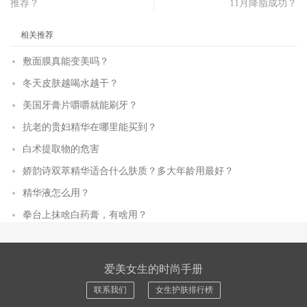
推荐？
11月降脂成功？
相关推荐
敷面膜真能变美吗？
冬天皮肤越喝水越干？
美国牙膏片嚼嚼就能刷牙？
抗老的贵妇精华在哪里能买到？
白术提取物的危害
娇韵诗双萃精华适合什么肤质？多大年龄用最好？
精华液怎么用？
拳台上抹啥白药膏，有啥用？
爱美女生的时尚手册
联系我们
女生护肤排行榜