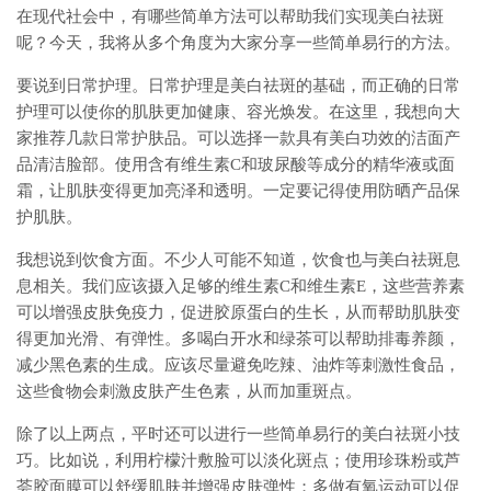
在现代社会中，有哪些简单方法可以帮助我们实现美白祛斑
呢？今天，我将从多个角度为大家分享一些简单易行的方法。
要说到日常护理。日常护理是美白祛斑的基础，而正确的日常
护理可以使你的肌肤更加健康、容光焕发。在这里，我想向大
家推荐几款日常护肤品。可以选择一款具有美白功效的洁面产
品清洁脸部。使用含有维生素C和玻尿酸等成分的精华液或面
霜，让肌肤变得更加亮泽和透明。一定要记得使用防晒产品保
护肌肤。
我想说到饮食方面。不少人可能不知道，饮食也与美白祛斑息
息相关。我们应该摄入足够的维生素C和维生素E，这些营养素
可以增强皮肤免疫力，促进胶原蛋白的生长，从而帮助肌肤变
得更加光滑、有弹性。多喝白开水和绿茶可以帮助排毒养颜，
减少黑色素的生成。应该尽量避免吃辣、油炸等刺激性食品，
这些食物会刺激皮肤产生色素，从而加重斑点。
除了以上两点，平时还可以进行一些简单易行的美白祛斑小技
巧。比如说，利用柠檬汁敷脸可以淡化斑点；使用珍珠粉或芦
荟胶面膜可以舒缓肌肤并增强皮肤弹性；多做有氧运动可以促