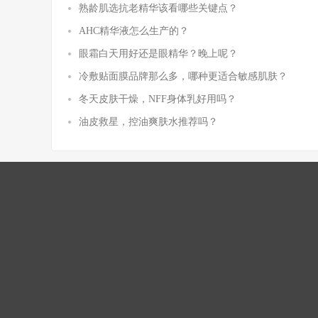
熟龄肌选抗老精华该看哪些关键点？
AHC精华液怎么生产的？
眼霜白天用好还是眼精华？晚上呢？
冷敷贴面膜品牌那么多，哪种更适合敏感肌肤？
冬天皮肤干燥，NFF身体乳好用吗？
油皮救星，控油爽肤水推荐吗？