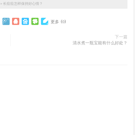
»
长痘痘怎样保持好心情？
(
)
更多
0
下一篇
清水煮一瓶宝能有什么好处？