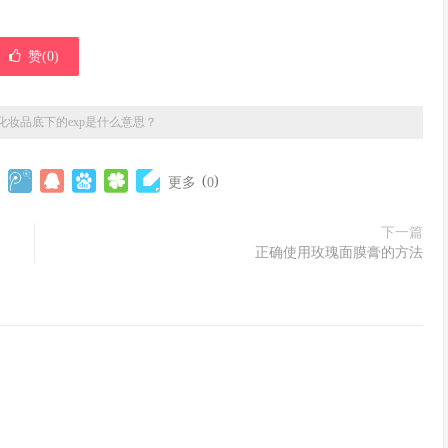
赞(
0
)
化妆品底下的exp是什么意思？
(
)
更多
0
下一篇
正确使用玫瑰面膜膏的方法