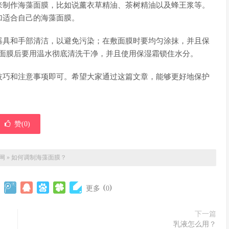
来制作海藻面膜，比如说薰衣草精油、茶树精油以及蜂王浆等。
加适合自己的海藻面膜。
器具和手部清洁，以避免污染；在敷面膜时要均匀涂抹，并且保
海藻面膜后要用温水彻底清洗干净，并且使用保湿霜锁住水分。
技巧和注意事项即可。希望大家通过这篇文章，能够更好地保护
赞(
0
)
网
»
如何调制海藻面膜？
(
)
更多
0
下一篇
乳液怎么用？