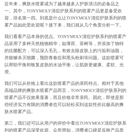
近年来，爽肤水喷雾成为了越来越多人护肤清洁的必备品之
一。其中，TONYMOLY清痘护肤系列的喷雾产品更是备受欢
迎，排名第一四。到底是什么让TONYMOLY清痘护肤系列的喷
雾产品如此受欢迎呢？接下来，我们就从几个角度分析一下。
我们看看产品本身的优点。TONYMOLY清痘护肤系列的喷雾产
品采用了多种天然植物精华，如薄荷、茶树等，并添加了独特
的抗菌配方，可以深入毛孔，有效去除皮肤上的污垢和油脂，
并能够杀灭细菌，预防青春痘和黑头粉刺等问题。这款喷雾可
以帮助平衡和恢复皮肤的水油平衡，让肌肤更健康、柔软、光
滑。
我们可以从价格上看出这款喷雾产品的亲民特点。相对于其他
高端品牌的爽肤水喷雾产品而言，TONYMOLY清痘护肤系列的
喷雾产品不仅效果显著，而且价格非常亲民。因此，即使是那
些经济实力有限的消费者也可以轻松买到这款性价比极高的爽
肤水喷雾产品。
第三，我们还可以从用户的评价中看出TONYMOLY清痘护肤系
列的喷雾产品深受欢迎。众所周知，消费者口碑是反映产品质