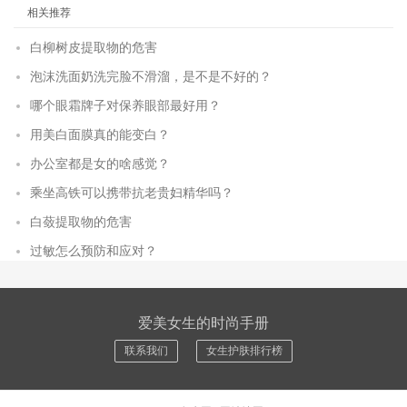
相关推荐
白柳树皮提取物的危害
泡沫洗面奶洗完脸不滑溜，是不是不好的？
哪个眼霜牌子对保养眼部最好用？
用美白面膜真的能变白？
办公室都是女的啥感觉？
乘坐高铁可以携带抗老贵妇精华吗？
白蔹提取物的危害
过敏怎么预防和应对？
爱美女生的时尚手册
联系我们
女生护肤排行榜