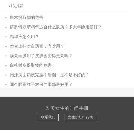
相关推荐
白术提取物的危害
娇韵诗双萃精华适合什么肤质？多大年龄用最好？
精华液怎么用？
拳台上抹啥白药膏，有啥用？
焕亮面膜用了皮肤会变得更亮吗？
白柳树皮提取物的危害
泡沫洗面奶洗完脸不滑溜，是不是不好的？
哪个眼霜牌子对保养眼部最好用？
爱美女生的时尚手册
联系我们
女生护肤排行榜