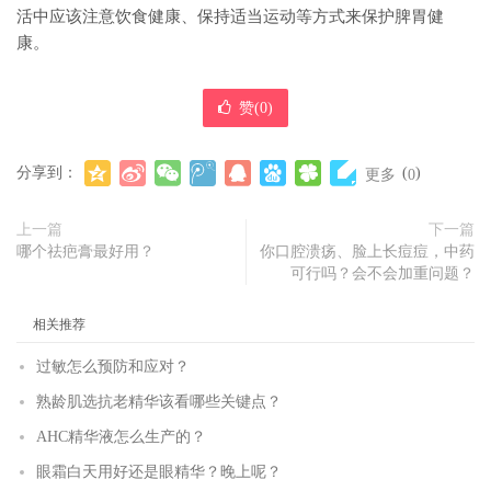
活中应该注意饮食健康、保持适当运动等方式来保护脾胃健
康。
赞(
0
)
分享到：
(
)
更多
0
上一篇
下一篇
哪个祛疤膏最好用？
你口腔溃疡、脸上长痘痘，中药
可行吗？会不会加重问题？
相关推荐
过敏怎么预防和应对？
熟龄肌选抗老精华该看哪些关键点？
AHC精华液怎么生产的？
眼霜白天用好还是眼精华？晚上呢？