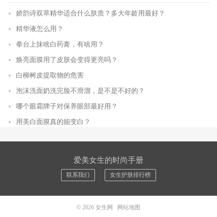
娇韵诗双萃精华适合什么肤质？多大年龄用最好？
精华液怎么用？
拳台上抹啥白药膏，有啥用？
焕亮面膜用了皮肤会变得更亮吗？
白柳树皮提取物的危害
泡沫洗面奶洗完脸不滑溜，是不是不好的？
哪个眼霜牌子对保养眼部最好用？
用美白面膜真的能变白？
爱美女生的时尚手册
联系我们
女生护肤排行榜
© 2026
女生网
网站地图