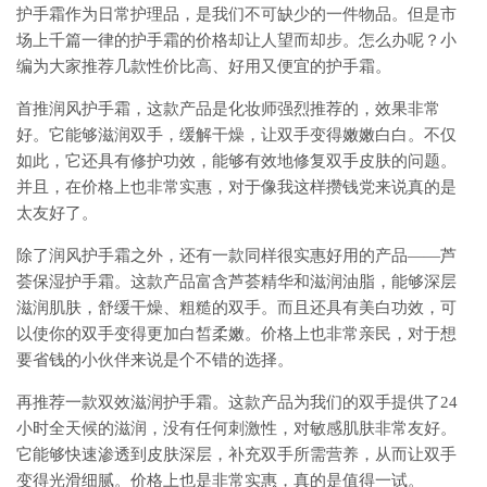
护手霜作为日常护理品，是我们不可缺少的一件物品。但是市
场上千篇一律的护手霜的价格却让人望而却步。怎么办呢？小
编为大家推荐几款性价比高、好用又便宜的护手霜。
首推润风护手霜，这款产品是化妆师强烈推荐的，效果非常
好。它能够滋润双手，缓解干燥，让双手变得嫩嫩白白。不仅
如此，它还具有修护功效，能够有效地修复双手皮肤的问题。
并且，在价格上也非常实惠，对于像我这样攒钱党来说真的是
太友好了。
除了润风护手霜之外，还有一款同样很实惠好用的产品——芦
荟保湿护手霜。这款产品富含芦荟精华和滋润油脂，能够深层
滋润肌肤，舒缓干燥、粗糙的双手。而且还具有美白功效，可
以使你的双手变得更加白皙柔嫩。价格上也非常亲民，对于想
要省钱的小伙伴来说是个不错的选择。
再推荐一款双效滋润护手霜。这款产品为我们的双手提供了24
小时全天候的滋润，没有任何刺激性，对敏感肌肤非常友好。
它能够快速渗透到皮肤深层，补充双手所需营养，从而让双手
变得光滑细腻。价格上也是非常实惠，真的是值得一试。