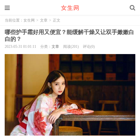
当前位置：
女生网
>
文章
>
正文
哪些护手霜好用又便宜？能缓解干燥又让双手嫩嫩白
白的？
2023-05-31 01:01:11
分类：
文章
阅读(201)
评论(0)