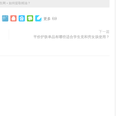
生网
»
如何提取精油？
(
)
更多
0
下一篇
平价护肤单品有哪些适合学生党和穷女孩使用？