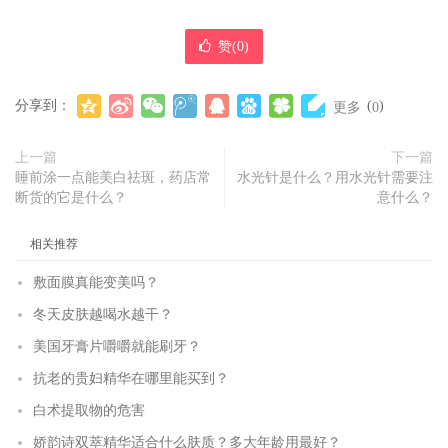
赞(
0
)
分享到：
(
)
更多
0
上一篇
下一篇
睡前涂一点能美白祛斑，药店常
水光针是什么？用水光针需要注
断货的它是什么？
意什么？
相关推荐
敷面膜真能变美吗？
冬天皮肤越喝水越干？
美国牙膏片嚼嚼就能刷牙？
抗老的贵妇精华在哪里能买到？
白术提取物的危害
娇韵诗双萃精华适合什么肤质？多大年龄用最好？