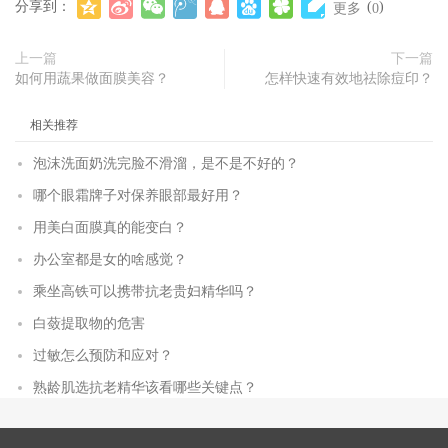
分享到：
(
)
更多
0
上一篇
下一篇
如何用蔬果做面膜美容？
怎样快速有效地祛除痘印？
相关推荐
泡沫洗面奶洗完脸不滑溜，是不是不好的？
哪个眼霜牌子对保养眼部最好用？
用美白面膜真的能变白？
办公室都是女的啥感觉？
乘坐高铁可以携带抗老贵妇精华吗？
白蔹提取物的危害
过敏怎么预防和应对？
熟龄肌选抗老精华该看哪些关键点？