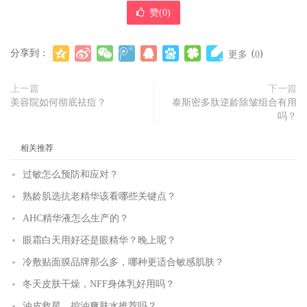
赞(
0
)
分享到：
(
)
更多
0
上一篇
下一篇
美容院如何彻底祛痘？
泰斯密多肽逆龄除皱组合有用
吗？
相关推荐
过敏怎么预防和应对？
熟龄肌选抗老精华该看哪些关键点？
AHC精华液怎么生产的？
眼霜白天用好还是眼精华？晚上呢？
冷敷贴面膜品牌那么多，哪种更适合敏感肌肤？
冬天皮肤干燥，NFF身体乳好用吗？
油皮救星，控油爽肤水推荐吗？