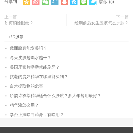
分享到：
(
)
更多
0
上一篇
下一篇
如何消除眼纹？
经期前后女生应该怎么护肤？
相关推荐
敷面膜真能变美吗？
冬天皮肤越喝水越干？
美国牙膏片嚼嚼就能刷牙？
抗老的贵妇精华在哪里能买到？
白术提取物的危害
娇韵诗双萃精华适合什么肤质？多大年龄用最好？
精华液怎么用？
拳台上抹啥白药膏，有啥用？