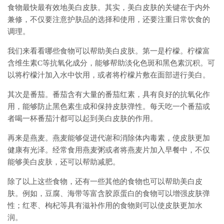
食物最快最有效地美白皮肤。其实，美白皮肤的关键在于内外
兼修，不仅要注意护肤品的选择和使用，还要注重日常饮食的
调理。
我们来看看哪些食物可以帮助美白皮肤。第一是柠檬。柠檬富
含维生素C等抗氧化成分，能够帮助淡化色斑和黑色素沉积。可
以将柠檬汁加入水中饮用，或者将柠檬片敷在面部进行美白。
其次是番茄。番茄含有大量的番茄红素，具有良好的抗氧化作
用，能够防止黑色素生成和保持皮肤弹性。每天吃一个番茄或
者喝一杯番茄汁都可以起到美白皮肤的作用。
再来是燕麦。燕麦能够促进代谢和消除体内毒素，使皮肤更加
健康有光泽。经常食用燕麦粥或者将燕麦片加入早餐中，不仅
能够美白皮肤，还可以帮助减肥。
除了以上这些食物，还有一些其他的食物也可以帮助美白皮
肤。例如，豆腐、海带等富含胶原蛋白的食物可以增强皮肤弹
性；红枣、枸杞等具有滋补作用的食物则可以使皮肤更加水
润。