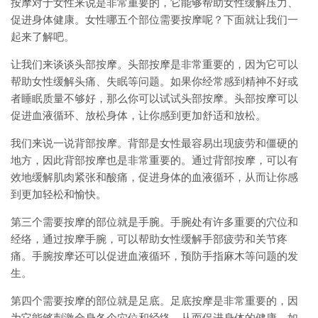
按摩对于女性来说是非常重要的，它能够帮助女性缓解压力、
促进身体健康。女性哪五个部位需要按摩呢？下面就让我们一
起来了解吧。
让我们来谈谈头部按摩。头部按摩是非常重要的，因为它可以
帮助女性缓解头痛、失眠等问题。如果你经常感到精神不好或
者睡眠质量不够好，那么你可以试试头部按摩。头部按摩可以
促进血液循环、放松身体，让你感到更加舒适和放松。
我们来说一说背部按摩。背部是女性最容易出现疲劳和僵硬的
地方，因此背部按摩也是非常重要的。通过背部按摩，可以有
效地缓解肌肉紧张和酸痛，促进身体的血液循环，从而让你感
到更加轻松和愉快。
第三个需要按摩的部位就是手腕。手腕处有许多重要的穴位和
经络，通过按摩手腕，可以帮助女性缓解手部疲劳和关节疼
痛。手腕按摩还可以促进血液循环，预防手指麻木等问题的发
生。
第四个需要按摩的部位就是足底。足底按摩是非常重要的，因