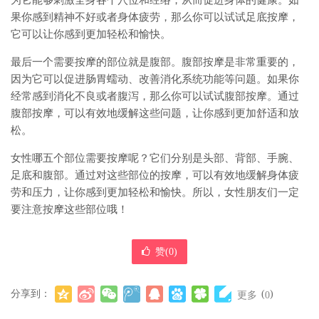
为它能够刺激全身各个穴位和经络，从而促进身体的健康。如
果你感到精神不好或者身体疲劳，那么你可以试试足底按摩，
它可以让你感到更加轻松和愉快。
最后一个需要按摩的部位就是腹部。腹部按摩是非常重要的，
因为它可以促进肠胃蠕动、改善消化系统功能等问题。如果你
经常感到消化不良或者腹泻，那么你可以试试腹部按摩。通过
腹部按摩，可以有效地缓解这些问题，让你感到更加舒适和放
松。
女性哪五个部位需要按摩呢？它们分别是头部、背部、手腕、
足底和腹部。通过对这些部位的按摩，可以有效地缓解身体疲
劳和压力，让你感到更加轻松和愉快。所以，女性朋友们一定
要注意按摩这些部位哦！
赞(
0
)
分享到：
(
)
更多
0