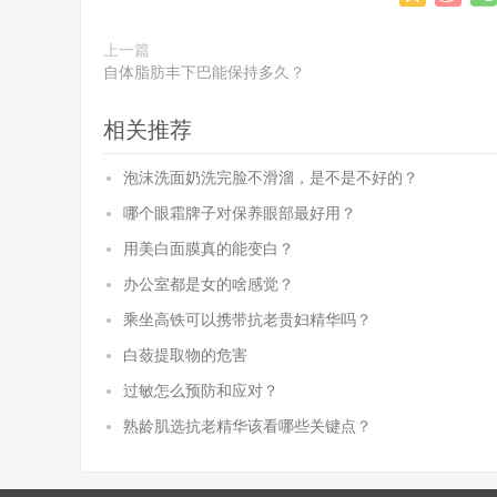
上一篇
自体脂肪丰下巴能保持多久？
相关推荐
泡沫洗面奶洗完脸不滑溜，是不是不好的？
哪个眼霜牌子对保养眼部最好用？
用美白面膜真的能变白？
办公室都是女的啥感觉？
乘坐高铁可以携带抗老贵妇精华吗？
白蔹提取物的危害
过敏怎么预防和应对？
熟龄肌选抗老精华该看哪些关键点？