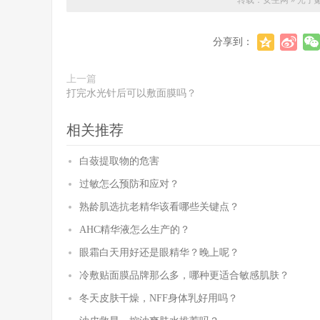
转载：
女生网
»
光子
分享到：
上一篇
打完水光针后可以敷面膜吗？
相关推荐
白蔹提取物的危害
过敏怎么预防和应对？
熟龄肌选抗老精华该看哪些关键点？
AHC精华液怎么生产的？
眼霜白天用好还是眼精华？晚上呢？
冷敷贴面膜品牌那么多，哪种更适合敏感肌肤？
冬天皮肤干燥，NFF身体乳好用吗？