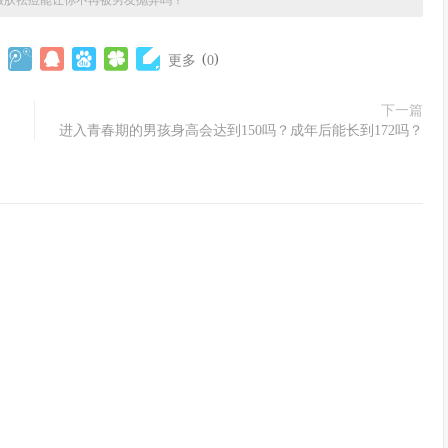
嫩肤祛痘能让你不再被男友抛弃吗？
(
)
更多
0
下一篇
进入青春期的男孩身高会达到150吗？成年后能长到172吗？