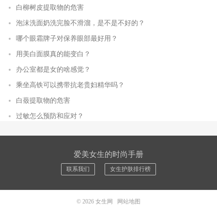
白柳树皮提取物的危害
泡沫洗面奶洗完脸不滑溜，是不是不好的？
哪个眼霜牌子对保养眼部最好用？
用美白面膜真的能变白？
办公室都是女的啥感觉？
乘坐高铁可以携带抗老贵妇精华吗？
白蔹提取物的危害
过敏怎么预防和应对？
爱美女生的时尚手册
联系我们
女生护肤排行榜
© 2026
女生网
网站地图