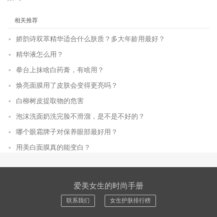
相关推荐
娇韵诗双萃精华适合什么肤质？多大年龄用最好？
精华液怎么用？
拳台上抹啥白药膏，有啥用？
焕亮面膜用了皮肤会变得更亮吗？
白柳树皮提取物的危害
泡沫洗面奶洗完脸不滑溜，是不是不好的？
哪个眼霜牌子对保养眼部最好用？
用美白面膜真的能变白？
爱美女生的时尚手册
联系我们
女生护肤排行榜