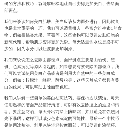
确的方法和技巧，就能够轻松地让自己变得更加美白、去除面
部斑点。
我们来谈谈如何美白肌肤。美白应该从内而外进行，因此饮食
也是非常重要的一环。我们可以适量摄入一些富含维生素C的食
物，例如柑橘类水果、草莓等，这些食物可以促进皮肤细胞的
新陈代谢，帮助肌肤变得更加光滑。每天适量饮水也是必不可
少的，因为水分可以让皮肤更加润泽。
我们来说说怎么去除面部斑点。面部斑点主要是由晒伤、雀
斑、色素沉淀等原因引起的。如果想要有效去除面部斑点，我
们可以尝试使用美白产品或者是利用大自然中的一些美白成
分。例如：柠檬汁、蜂蜜、酵母粉等，这些天然成分都具有美
白的效果，可以帮助去除面部色斑。
我们来讲解一些简单的美白祛斑技巧。要保持皮肤清洁。每天
使用温和的洁面产品进行清洁，可以有效去除脸上的油脂和污
垢。要注意防晒。每天外出前涂上防晒霜，并且避免在强烈阳
光下暴晒，这样可以减少色素沉淀的可能性。最后一个小技巧
是使用冰敷法。利用冰块轻轻按摩面部，可以促进血液循环、