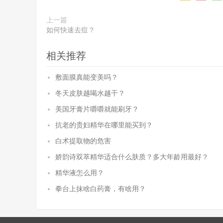
上一篇
如何快速去痘？
相关推荐
敷面膜真能变美吗？
冬天皮肤越喝水越干？
美国牙膏片嚼嚼就能刷牙？
抗老的贵妇精华在哪里能买到？
白术提取物的危害
娇韵诗双萃精华适合什么肤质？多大年龄用最好？
精华液怎么用？
拳台上抹啥白药膏，有啥用？