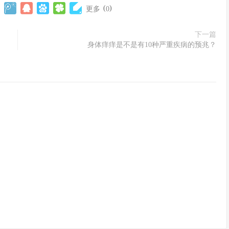
(
)
更多
0
下一篇
身体痒痒是不是有10种严重疾病的预兆？