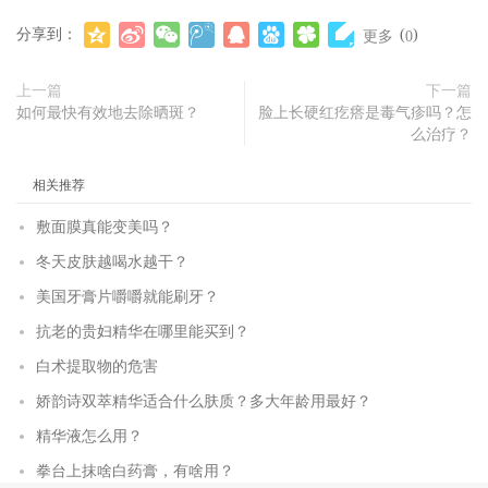
分享到：
(
)
更多
0
上一篇
下一篇
如何最快有效地去除晒斑？
脸上长硬红疙瘩是毒气疹吗？怎
么治疗？
相关推荐
敷面膜真能变美吗？
冬天皮肤越喝水越干？
美国牙膏片嚼嚼就能刷牙？
抗老的贵妇精华在哪里能买到？
白术提取物的危害
娇韵诗双萃精华适合什么肤质？多大年龄用最好？
精华液怎么用？
拳台上抹啥白药膏，有啥用？