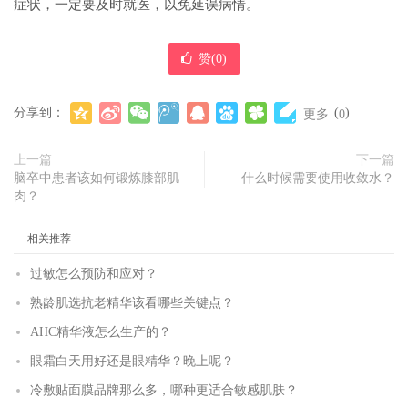
症状，一定要及时就医，以免延误病情。
赞(
0
)
分享到：
(
)
更多
0
上一篇
下一篇
脑卒中患者该如何锻炼膝部肌
什么时候需要使用收敛水？
肉？
相关推荐
过敏怎么预防和应对？
熟龄肌选抗老精华该看哪些关键点？
AHC精华液怎么生产的？
眼霜白天用好还是眼精华？晚上呢？
冷敷贴面膜品牌那么多，哪种更适合敏感肌肤？